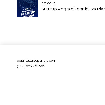
previous
StartUp Angra disponibiliza Pl
geral@startupangra.com
(+351) 295 401 725