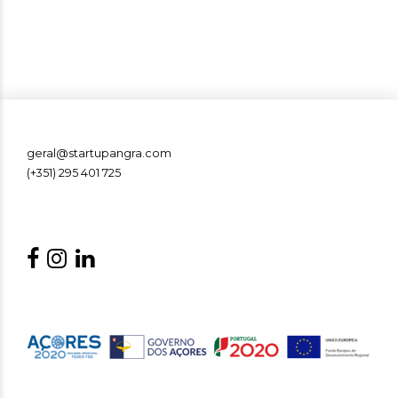
Heroísmo
geral@startupangra.com
(+351) 295 401 725