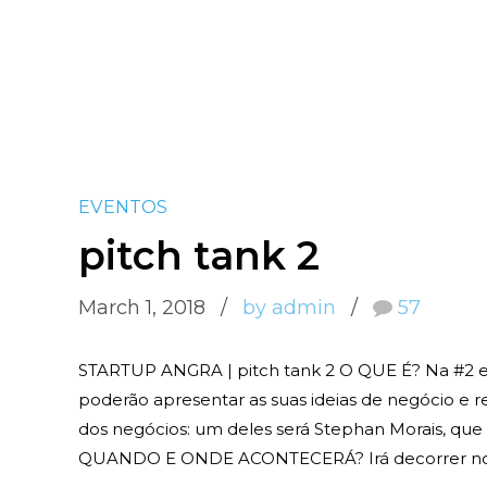
EVENTOS
pitch tank 2
March 1, 2018
by admin
57
STARTUP ANGRA | pitch tank 2 O QUE É? Na #2 edi
poderão apresentar as suas ideias de negócio e
dos negócios: um deles será Stephan Morais, que g
QUANDO E ONDE ACONTECERÁ? Irá decorrer nos d